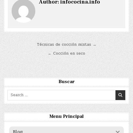
Author:
infococina.info
Navegación
Técnicas de cocción mixtas →
de
← Cocción en seco
entradas
Buscar
Search
for:
Menu Principal
Blog