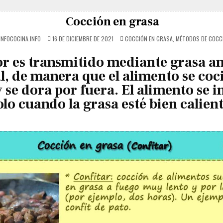
infococina Información alimentos cotidianos,
Cocción en grasa
POSTED
INFOCOCINA.INFO
16 DE DICIEMBRE DE 2021
COCCIÓN EN GRASA
,
MÉTODOS DE COCC
IN
or es transmitido mediante grasa a
l, de manera que el alimento se coc
 se dora por fuera. El alimento se 
olo cuando la grasa esté bien calient