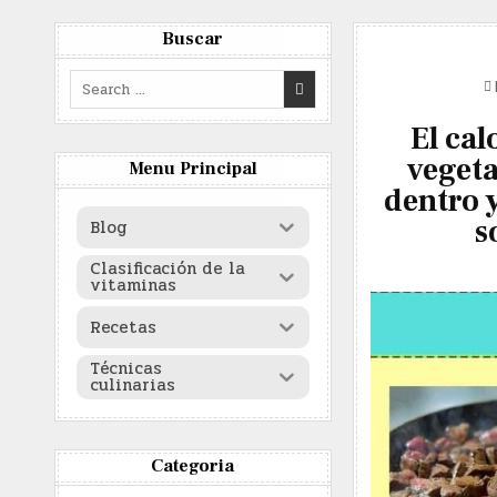
Skip
to
Buscar
content
Search
for:
El cal
vegeta
Menu Principal
dentro y
s
Blog
Clasificación de la
vitaminas
Recetas
Técnicas
culinarias
Categoria