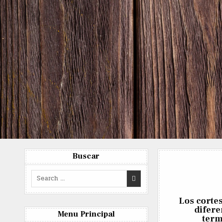
Skip
to
content
Buscar
Search
for:
Los cortes
difer
Menu Principal
term