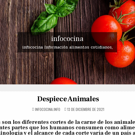
infococina
infococina Información alimentos cotidianos,
Despiece Animales
INFOCOCINA.INFO
13 DE DICIEMBRE DE 2021
 son los diferentes cortes de la carne de los animales
entes partes que los humanos consumen como alime
inología y el alcance de cada corte varía de un país 