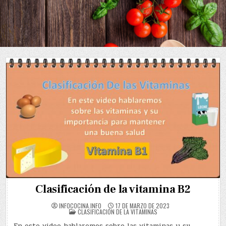
Skip
to
content
Clasificación de la vitamina B2
INFOCOCINA.INFO
17 DE MARZO DE 2023
POSTED
CLASIFICACIÓN DE LA VITAMINAS
IN
En este video hablaremos sobre las vitaminas y su